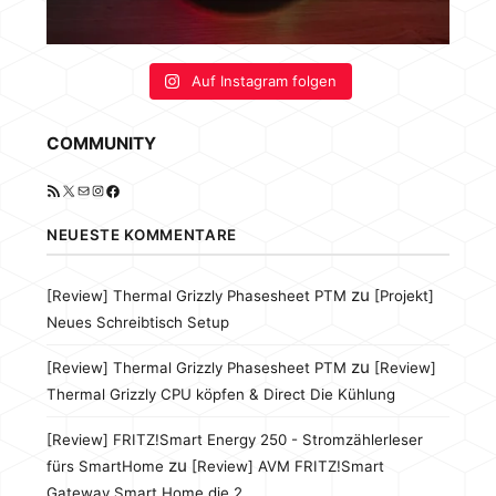
Auf Instagram folgen
COMMUNITY
RSS-Feed
X
E-Mail
Instagram
Facebook
NEUESTE KOMMENTARE
zu
[Review] Thermal Grizzly Phasesheet PTM
[Projekt]
Neues Schreibtisch Setup
zu
[Review] Thermal Grizzly Phasesheet PTM
[Review]
Thermal Grizzly CPU köpfen & Direct Die Kühlung
[Review] FRITZ!Smart Energy 250 - Stromzählerleser
zu
fürs SmartHome
[Review] AVM FRITZ!Smart
Gateway Smart Home die 2.