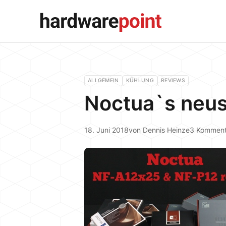
ALLGEMEIN
KÜHLUNG
REVIEWS
Noctua`s neus
18. Juni 2018
von
Dennis Heinze
3 Komment