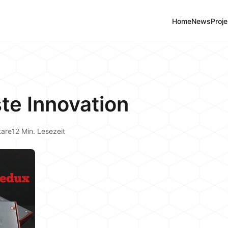
Home
News
Proje
te Innovation
are
12 Min. Lesezeit