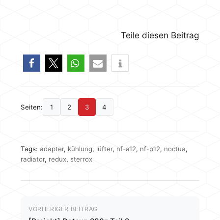
Teile diesen Beitrag
Seiten:
1
2
3
4
Tags:
adapter
,
kühlung
,
lüfter
,
nf-a12
,
nf-p12
,
noctua
,
radiator
,
redux
,
sterrox
VORHERIGER BEITRAG