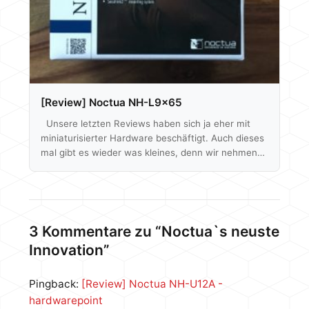
[Review] Noctua NH-L9x65
Unsere letzten Reviews haben sich ja eher mit
miniaturisierter Hardware beschäftigt. Auch dieses
mal gibt es wieder was kleines, denn wir nehmen
Noctua´s NH-L9x65 unter die Lupe und haben
somit auch ein direkten Vergleich zu unserem
letzten Kühlertest zum C7 von Cryorig. Beide
Prozessor-Kühler haben bis auf die Höhe ähnliche
Abmessungen, sind also für HTPCs, ITX Systeme
3 Kommentare zu “Noctua`s neuste
bzw kleine Computer generell ausgelegt. Noctua´s
Innovation”
Modell ist mit 45€ im Preisvergleich aber 15€ teurer
als der…
Pingback:
[Review] Noctua NH-U12A -
hardwarepoint