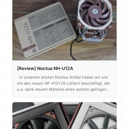
[Review] Noctua NH-U12A
In unserem letzten Noctua Artikel haben wir uns
mit den neuen NF-A12x25 Lüftern beschäftigt, die
u.a. dank neuem Material einen extrem geringen
Laufspalt zwischen Gehäuse und Rotor besitzen.
Die dadurch entstehenden Performance-Vorzüge
sollen jetzt auch auf Noctua´s CPU Kühler
übertragen werden. Der neue NH-U12A, der gleich
mit zwei NF-A12x25 geliefert wird, soll trotz 120
mm Abmessungen in der 140 mm Liga mitspielen -