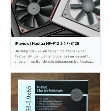
finden wir raus ob dem auch so ist. Unboxing
Beginnen…
[Review] Noctua NF-F12 & NF-S12B
Die folgenden Zeilen zeigen mal wieder einen
Testbericht, der während oder besser gesagt für
unseren hwp Benchtable entstanden ist. Noctua
war nämlich so freundlich uns bei diesem Projekt zu
unterstützen und hat uns ein sehr umfangreiches
Päckchen zugesandt. Vielen Dank hierfür! Der
Inhalt? Klar... feinste Ware, diesmal keine CPU
Kühler, sondern Lüfter. 6 mal den NF-F12
industrialPPC-2000 für die Radiatoren im
Benchtable und 4 mal die redux Variante vom NF-
S12B 1200 für die allgemeine Komponenten-
Belüftung.…