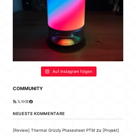
Auf Instagram folgen
COMMUNITY
RSS-Feed
X
E-Mail
Instagram
Facebook
NEUESTE KOMMENTARE
zu
[Review] Thermal Grizzly Phasesheet PTM
[Projekt]