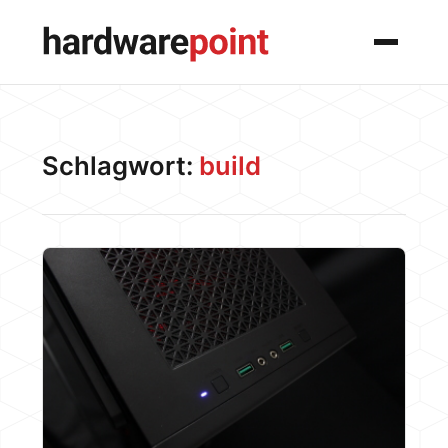
Menü
Schlagwort:
build