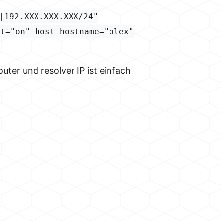
|192.XXX.XXX.XXX/24"
et="on" host_hostname="plex"
uter und resolver IP ist einfach