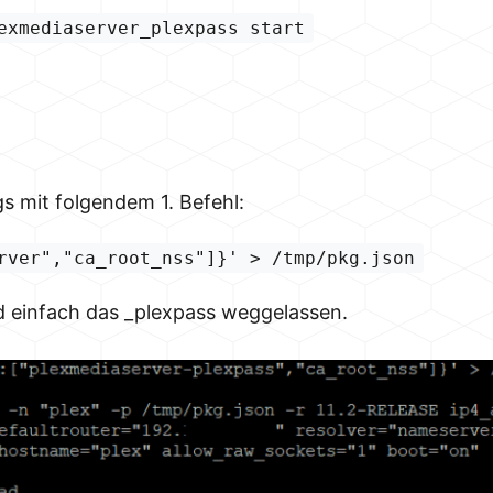
exmediaserver_plexpass start
gs mit folgendem 1. Befehl:
rver","ca_root_nss"]}' > /tmp/pkg.json
rd einfach das _plexpass weggelassen.