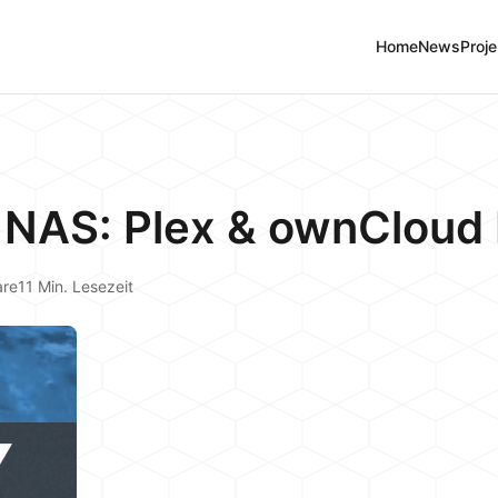
Home
News
Proje
NAS: Plex & ownCloud I
are
11 Min. Lesezeit