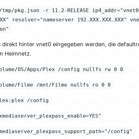
/tmp/pkg.json -r 11.2-RELEASE ip4_addr="vnet0
XX" resolver="nameserver 192.XXX.XXX.XXX" vn
on"
direkt hinter vnet0 eingegeben werden, die defaultro
im Heimnetz.
olume/OS/Apps/Plex /config nullfs rw 0 0
olume/Filme /mnt/Filme nullfs ro 0 0
lex:plex /config
xmediaserver_plexpass_enable=YES"
mediaserver_plexpass_support_path="/config"