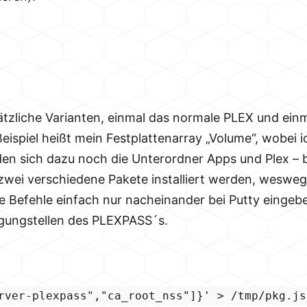
sätzliche Varianten, einmal das normale PLEX und ei
ispiel heißt mein Festplattenarray „Volume“, wobei i
nden sich dazu noch die Unterordner Apps und Plex – 
wei verschiedene Pakete installiert werden, wesweg
de Befehle einfach nur nacheinander bei Putty eingebe
ügungstellen des PLEXPASS´s.
rver-plexpass","ca_root_nss"]}' > /tmp/pkg.js