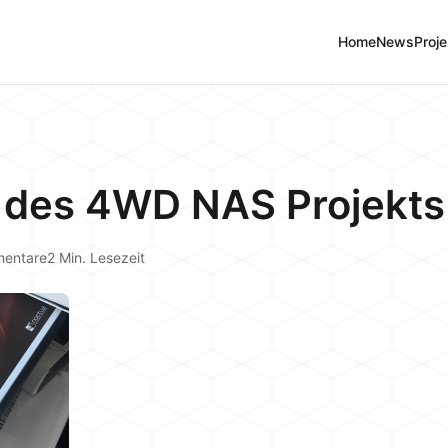
Home
News
Proje
rt des 4WD NAS Projekts
entare
2 Min. Lesezeit