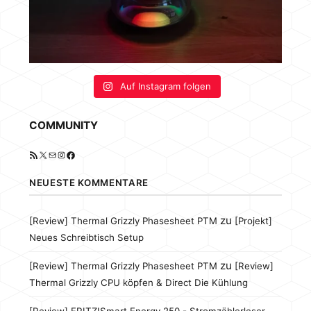
Auf Instagram folgen
COMMUNITY
RSS-Feed
X
E-Mail
Instagram
Facebook
NEUESTE KOMMENTARE
zu
[Review] Thermal Grizzly Phasesheet PTM
[Projekt]
Neues Schreibtisch Setup
zu
[Review] Thermal Grizzly Phasesheet PTM
[Review]
Thermal Grizzly CPU köpfen & Direct Die Kühlung