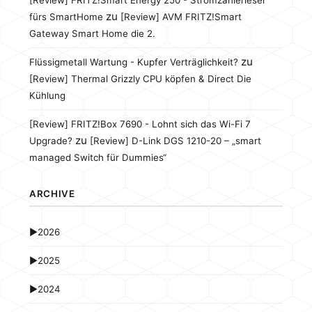
[Review] FRITZ!Smart Energy 250 - Stromzählerleser
zu
fürs SmartHome
[Review] AVM FRITZ!Smart
Gateway Smart Home die 2.
zu
Flüssigmetall Wartung - Kupfer Verträglichkeit?
[Review] Thermal Grizzly CPU köpfen & Direct Die
Kühlung
[Review] FRITZ!Box 7690 - Lohnt sich das Wi-Fi 7
zu
Upgrade?
[Review] D-Link DGS 1210-20 – „smart
managed Switch für Dummies“
ARCHIVE
►
2026
►
2025
►
2024