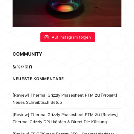
Auf Instagram folgen
COMMUNITY
RSS-Feed
X
E-Mail
Instagram
Facebook
NEUESTE KOMMENTARE
zu
[Review] Thermal Grizzly Phasesheet PTM
[Projekt]
Neues Schreibtisch Setup
zu
[Review] Thermal Grizzly Phasesheet PTM
[Review]
Thermal Grizzly CPU köpfen & Direct Die Kühlung