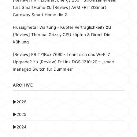
[Review] FRITZ!Smart Energy 250 - Stromzählerleser
zu
fürs SmartHome
[Review] AVM FRITZ!Smart
Gateway Smart Home die 2.
zu
Flüssigmetall Wartung - Kupfer Verträglichkeit?
[Review] Thermal Grizzly CPU köpfen & Direct Die
Kühlung
[Review] FRITZ!Box 7690 - Lohnt sich das Wi-Fi 7
zu
Upgrade?
[Review] D-Link DGS 1210-20 – „smart
managed Switch für Dummies“
ARCHIVE
►
2026
►
2025
►
2024