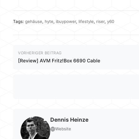
Tags:
gehäuse
,
hyte
,
ibuypower
,
lifestyle
,
riser
,
y60
VORHERIGER BEITRAG
[Review] AVM Fritz!Box 6690 Cable
Dennis Heinze
Website