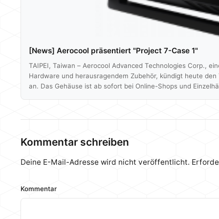
[News] Aerocool präsentiert "Project 7-Case 1"
TAIPEI, Taiwan – Aerocool Advanced Technologies Corp., ein
Hardware und herausragendem Zubehör, kündigt heute den Ve
an. Das Gehäuse ist ab sofort bei Online-Shops und Einzelhän
Gehäuse, welches in 8 verschiedenen Farben beleuchtet we
Beleuchtungsmodi für eine individuelle Stimmung – immer 
es auch…
Kommentar schreiben
Deine E-Mail-Adresse wird nicht veröffentlicht.
Erforde
Kommentar