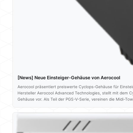
[News] Neue Einsteiger-Gehäuse von Aerocool
Aerocool präsentiert preiswerte Cyclops-Gehäuse für Einste
Hersteller Aerocool Advanced Technologies, stellt mit dem 
Gehäuse vor. Als Teil der PGS-V-Serie, vereinen die Midi-Tow
Mit den wachsenden Ansprüchen von Gamern, hebt auch Aero
denn die beiden Gehäuse bieten überdurchschnittlich viele Fu
setzt Aerocool auf einen sehr…