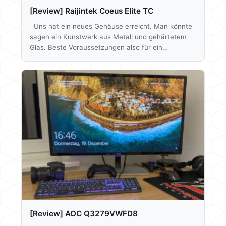
[Review] Raijintek Coeus Elite TC
Uns hat ein neues Gehäuse erreicht. Man könnte
sagen ein Kunstwerk aus Metall und gehärtetem
Glas. Beste Voraussetzungen also für ein
neumodernes Gehäuse Design. Wir testen diesmal
das Coeus Elite TC von Raijintek, welches die
mATX Variante des Coeus darstellt. Mit dem Coeus
Evo wird auch eine entsprechende ATX Version
geboten, wobei die TC Varianten einen USB Type C
Anschluss in der Front bieten und auch mit mehr
Lüftern ab Werk ausgeliefert werden. Preislich…
[Review] AOC Q3279VWFD8