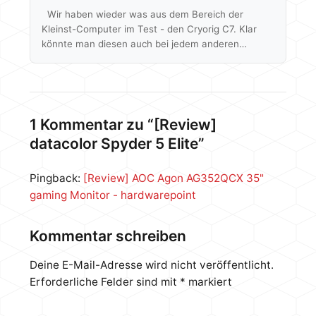
Wir haben wieder was aus dem Bereich der
Kleinst-Computer im Test - den Cryorig C7. Klar
könnte man diesen auch bei jedem anderen
Rechner verbauen, aber der Fokus liegt hier doch
eher auf die Prozessor-Kühlung in kleinen ITX
Systemen mit nur geringer Bauhöhe. Tatsächlich ist
der Kühlkörper flacher als die RAM Module unseres
Benchtables und die Verpackung ist gerade mal so
1 Kommentar zu “[Review]
groß wie die einer CPU, aber stimmt denn auch die
datacolor Spyder 5 Elite”
Leistung? Wir haben…
Pingback:
[Review] AOC Agon AG352QCX 35"
gaming Monitor - hardwarepoint
Kommentar schreiben
Deine E-Mail-Adresse wird nicht veröffentlicht.
Erforderliche Felder sind mit
*
markiert