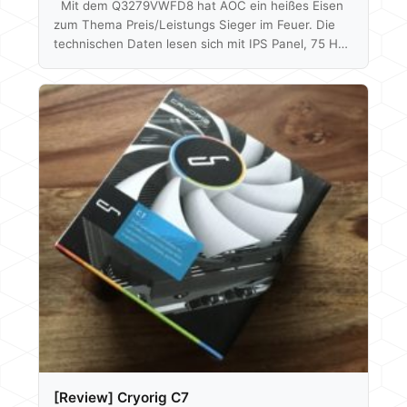
Mit dem Q3279VWFD8 hat AOC ein heißes Eisen
zum Thema Preis/Leistungs Sieger im Feuer. Die
technischen Daten lesen sich mit IPS Panel, 75 Hz,
FreeSync und 2560x1440p Auflösung bei 31,5" sehr
gut. Alles in einem Paket zusammengeschnürt zu
einem Preis von aktuell um die 180€ laut Geizhals.
Ob der Monitor aber auch abliefert, werden wir
herausfinden. Mittels Spyder 5 können wir auch auf
die Bildqualität, Farbabweichung etc. eingehen und
auch schauen was eine Farbkalibrierung…
[Review] Cryorig C7