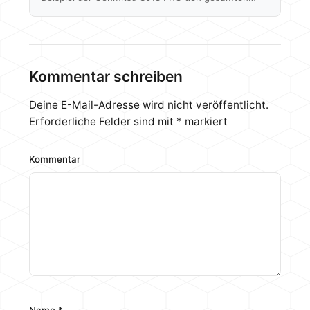
Prozess vom Erstellen eines 3D Modells, übers
Programmieren und letztendlich auch übers Fräsen
angeschaut und euch näher gebracht. Sain Smart
ist in der Zwischenzeit nicht untätig gewesen und
hat mit der 3020 PRO MAX einen weiteren Ableger
Kommentar schreiben
ins Leben gerufen. Frisch auf dem europäischen
Markt angelangt, schauen wir uns das Modell
Deine E-Mail-Adresse wird nicht veröffentlicht.
etwas…
Erforderliche Felder sind mit
*
markiert
Kommentar