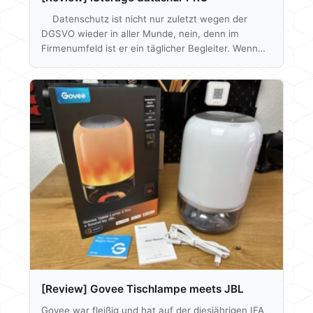
Datenschutz ist nicht nur zuletzt wegen der
DGSVO wieder in aller Munde, nein, denn im
Firmenumfeld ist er ein täglicher Begleiter. Wenn
man sich evtl. auch privat weniger darüber sorgt,
ist es ein Thema, dass uns alle betrifft und ständig
umgibt. Lösungen, die es erlauben mitgeführte
Daten zu schützen hat iStorage im Portfolio. Dabei
handelt es sich um verschlüsselte Datenträger, sei
es HDDs, SSDs oder USB-Sticks. Wir haben heute
den datashur PRO USB…
[Review] Govee Tischlampe meets JBL
Govee war fleißig und hat auf der diesjährigen IFA