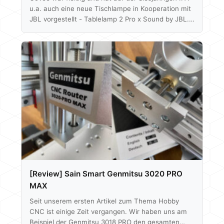
u.a. auch eine neue Tischlampe in Kooperation mit
JBL vorgestellt - Tablelamp 2 Pro x Sound by JBL.
Ein Matter-fähiger Smartspeaker getarnt als voll
RGB Tischlampe, der aktuell für 170€ laut
Preisvergleich erhältlich ist. Vielen Dank an Govee
für die Bereitstellung des Testexemplares, wir
steigen direkt ein ins Unboxing. Unboxing Geliefert
wird die Table Lamp 2 Pro x Sound by JBL in
mattschwarzem Karton. Ein paar…
[Review] Sain Smart Genmitsu 3020 PRO
MAX
Seit unserem ersten Artikel zum Thema Hobby
CNC ist einige Zeit vergangen. Wir haben uns am
Beispiel der Genmitsu 3018 PRO den gesamten