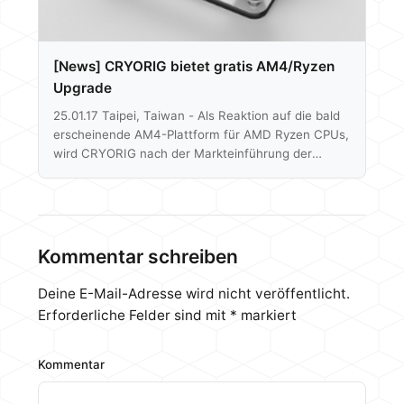
[News] CRYORIG bietet gratis AM4/Ryzen
Upgrade
25.01.17 Taipei, Taiwan - Als Reaktion auf die bald
erscheinende AM4-Plattform für AMD Ryzen CPUs,
wird CRYORIG nach der Markteinführung der
neuen Prozessorgeneration kostenfreie
Aufrüstsätze für den Sockel AM4 anbieten. Somit
werden alle Nutzer von CRYORIG CPU-Kühlern mit
AMD Sockel-Unterstützung in der Lage sein, ein
kostenfreies Kit anzufordern. Zudem werden nach
Kommentar schreiben
der offiziellen Markteinführung alle
Bestandsmodelle, die für AMD-Sockel ausgelegt
Deine E-Mail-Adresse wird nicht veröffentlicht.
sind, mit den entsprechenden AM4-Klemmen
Erforderliche Felder sind mit
*
markiert
ausgeliefert. CRYORIG wird allen Bestands - und
Neukunden…
Kommentar