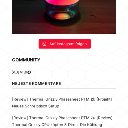
Auf Instagram folgen
COMMUNITY
RSS-Feed
X
E-Mail
Instagram
Facebook
NEUESTE KOMMENTARE
zu
[Review] Thermal Grizzly Phasesheet PTM
[Projekt]
Neues Schreibtisch Setup
zu
[Review] Thermal Grizzly Phasesheet PTM
[Review]
Thermal Grizzly CPU köpfen & Direct Die Kühlung