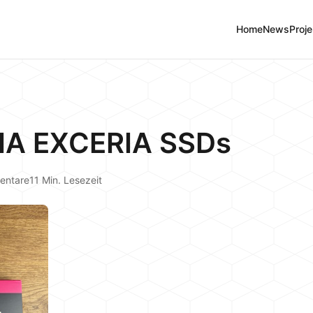
Home
News
Proje
XIA EXCERIA SSDs
entare
11 Min. Lesezeit