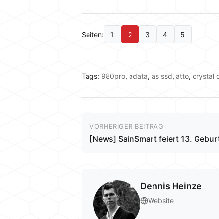
Seiten:
1
2
3
4
5
Tags:
980pro
,
adata
,
as ssd
,
atto
,
crystal 
VORHERIGER BEITRAG
[News] SainSmart feiert 13. Geburt
Dennis Heinze
Website