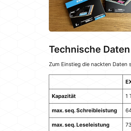
Technische Daten
Zum Einstieg die nackten Daten s
E
Kapazität
1 
max. seq. Schreibleistung
6
max. seq. Leseleistung
7