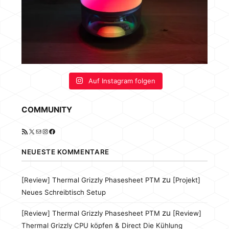
Auf Instagram folgen
COMMUNITY
RSS-Feed
X
E-Mail
Instagram
Facebook
NEUESTE KOMMENTARE
zu
[Review] Thermal Grizzly Phasesheet PTM
[Projekt]
Neues Schreibtisch Setup
zu
[Review] Thermal Grizzly Phasesheet PTM
[Review]
Thermal Grizzly CPU köpfen & Direct Die Kühlung