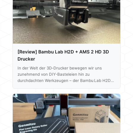
[Review] Bambu Lab H2D + AMS 2 HD 3D
Drucker
In der Welt der 3D‑Drucker bewegen wir uns
zunehmend von DIY-Basteleien hin zu
durchdachten Werkzeugen – der Bambu Lab H2D
ist dafür ein Paradebeispiel: Flaggschiff-Qualität,
intuitive Bedienung und ein zukunftsfähiges
Ökosystem, das an das „Apple-Gefühl“ erinnert.Wir
nutzen den H2D seit drei Wochen intensiv im Alltag
– inklusive eigener Projekte wie Filament-Adapter,
Garten-Halterungen oder Werkstatt-Upgrades. Zeit
für ein fundiertes Review, das nicht nur Technik,
sondern Design und das Nutzererlebnis beleuchtet.