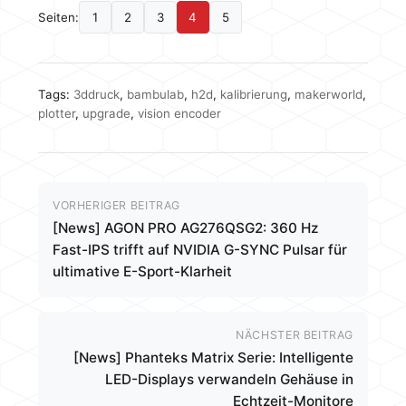
Seiten:
1
2
3
4
5
Tags:
3ddruck
,
bambulab
,
h2d
,
kalibrierung
,
makerworld
,
plotter
,
upgrade
,
vision encoder
VORHERIGER BEITRAG
[News] AGON PRO AG276QSG2: 360 Hz
Fast-IPS trifft auf NVIDIA G-SYNC Pulsar für
ultimative E-Sport-Klarheit
NÄCHSTER BEITRAG
[News] Phanteks Matrix Serie: Intelligente
LED-Displays verwandeln Gehäuse in
Echtzeit-Monitore