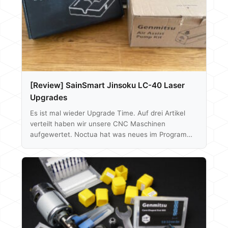
Unboxing Beim Auspacken des H2D wird sofort…
[Review] SainSmart Jinsoku LC-40 Laser
Upgrades
Es ist mal wieder Upgrade Time. Auf drei Artikel
verteilt haben wir unsere CNC Maschinen
aufgewertet. Noctua hat was neues im Programm
um ihre Lüfter auch in 24V Umgebungen zur
Anwendung zu bringen und SainSmart hat seit dem
Release des LC-40 Lasers auch einiges an
Erweiterungen auf den Markt gebracht, ebenso
sieht es bei der 3020 Pro MAX Fräse aus. Den Test
zum LC-40 könnt ihr euch hier nochmal
anschauen, den der 3020 Pro MAX…