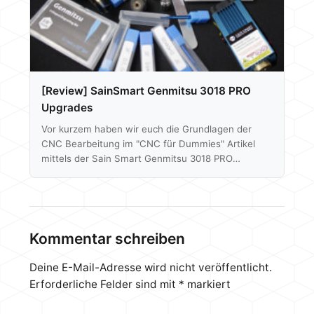
[Review] SainSmart Genmitsu 3018 PRO
Upgrades
Vor kurzem haben wir euch die Grundlagen der
CNC Bearbeitung im "CNC für Dummies" Artikel
mittels der Sain Smart Genmitsu 3018 PRO
erläutert. Die Maschine ist bei dem geringen
Grundpreis perfekt für den Neuling, um erste
Erfahrungen mit CNC-Maschinen zu sammeln. Nun
lässt sich die besagte 3018 PRO allerdings mit
etlichem Zubehör, je nach eurem
Kommentar schreiben
Anwendungsgebiet, weiter verbessern oder
upgraden. In diesem Artikel wollen wir euch einige
Deine E-Mail-Adresse wird nicht veröffentlicht.
interessante Upgrades oder auch must-haves
Erforderliche Felder sind mit
*
markiert
zeigen. Hierzu zählen…