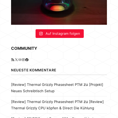
Auf Instagram folgen
COMMUNITY
RSS-Feed
X
E-Mail
Instagram
Facebook
NEUESTE KOMMENTARE
zu
[Review] Thermal Grizzly Phasesheet PTM
[Projekt]
Neues Schreibtisch Setup
zu
[Review] Thermal Grizzly Phasesheet PTM
[Review]
Thermal Grizzly CPU köpfen & Direct Die Kühlung