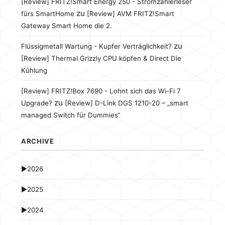
[Review] FRITZ!Smart Energy 250 - Stromzählerleser
zu
fürs SmartHome
[Review] AVM FRITZ!Smart
Gateway Smart Home die 2.
zu
Flüssigmetall Wartung - Kupfer Verträglichkeit?
[Review] Thermal Grizzly CPU köpfen & Direct Die
Kühlung
[Review] FRITZ!Box 7690 - Lohnt sich das Wi-Fi 7
zu
Upgrade?
[Review] D-Link DGS 1210-20 – „smart
managed Switch für Dummies“
ARCHIVE
►
2026
►
2025
►
2024