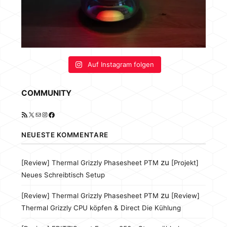
Auf Instagram folgen
COMMUNITY
RSS-Feed
X
E-Mail
Instagram
Facebook
NEUESTE KOMMENTARE
zu
[Review] Thermal Grizzly Phasesheet PTM
[Projekt]
Neues Schreibtisch Setup
zu
[Review] Thermal Grizzly Phasesheet PTM
[Review]
Thermal Grizzly CPU köpfen & Direct Die Kühlung