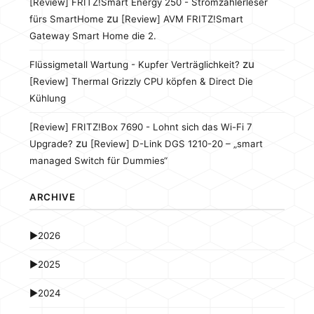
[Review] FRITZ!Smart Energy 250 - Stromzählerleser
zu
fürs SmartHome
[Review] AVM FRITZ!Smart
Gateway Smart Home die 2.
zu
Flüssigmetall Wartung - Kupfer Verträglichkeit?
[Review] Thermal Grizzly CPU köpfen & Direct Die
Kühlung
[Review] FRITZ!Box 7690 - Lohnt sich das Wi-Fi 7
zu
Upgrade?
[Review] D-Link DGS 1210-20 – „smart
managed Switch für Dummies“
ARCHIVE
►
2026
►
2025
►
2024