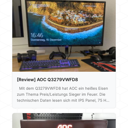
es um Merkmale wie die geringe Reaktionszeit, die
hohe Bildwiederholrate von 200 Hz, der Support
von AMDs FreeSync und der Fakt, dass das Display
gebogen ist. Wie sich das 35" Modell schlägt und
ob ihm die verhältnismäßig…
[Review] AOC Q3279VWFD8
Mit dem Q3279VWFD8 hat AOC ein heißes Eisen
zum Thema Preis/Leistungs Sieger im Feuer. Die
technischen Daten lesen sich mit IPS Panel, 75 Hz,
FreeSync und 2560x1440p Auflösung bei 31,5" sehr
gut. Alles in einem Paket zusammengeschnürt zu
einem Preis von aktuell um die 180€ laut Geizhals.
Ob der Monitor aber auch abliefert, werden wir