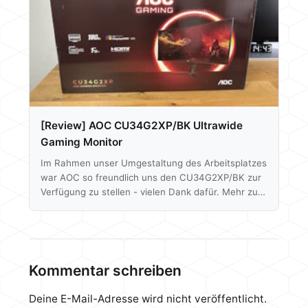
herausfinden. Mittels Spyder 5 können wir auch auf
die Bildqualität, Farbabweichung etc. eingehen und
auch schauen was eine Farbkalibrierung…
[Review] AOC CU34G2XP/BK Ultrawide
Gaming Monitor
Im Rahmen unser Umgestaltung des Arbeitsplatzes
war AOC so freundlich uns den CU34G2XP/BK zur
Verfügung zu stellen - vielen Dank dafür. Mehr zum
neuen Arbeitsplatz in einem gesonderten Artikel.
Jetzt schauen wir uns den 34" Ultrawide Gaming
Monitor näher an. Bis zu 180 Hz in WQHD-
Auflösung (3440 x 1440) und 1 ms Reaktionszeit
stehen auf dem Datenblatt. Im Preisvergleich ist
Kommentar schreiben
der VA Monitor für deutlich unter 300€ gelistet,
was AOC dafür auf den Tisch bringt,…
Deine E-Mail-Adresse wird nicht veröffentlicht.