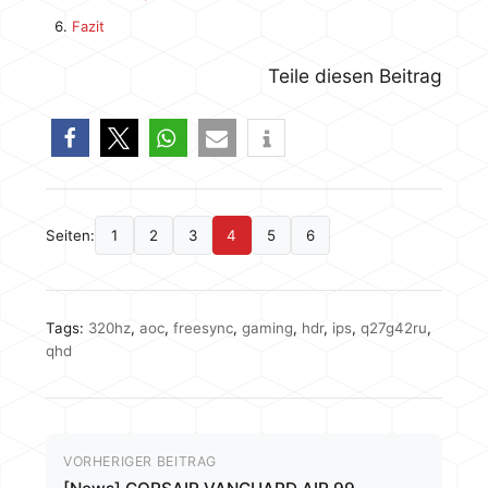
Fazit
Teile diesen Beitrag
Seiten:
1
2
3
4
5
6
Tags:
320hz
,
aoc
,
freesync
,
gaming
,
hdr
,
ips
,
q27g42ru
,
qhd
VORHERIGER BEITRAG