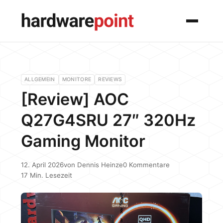
Menü
ALLGEMEIN
MONITORE
REVIEWS
[Review] AOC
Q27G4SRU 27″ 320Hz
Gaming Monitor
12. April 2026
von
Dennis Heinze
0 Kommentare
17 Min. Lesezeit