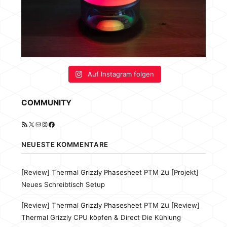
Auf Instagram folgen
COMMUNITY
RSS-Feed
X
E-Mail
Instagram
Facebook
NEUESTE KOMMENTARE
zu
[Review] Thermal Grizzly Phasesheet PTM
[Projekt]
Neues Schreibtisch Setup
zu
[Review] Thermal Grizzly Phasesheet PTM
[Review]
Thermal Grizzly CPU köpfen & Direct Die Kühlung