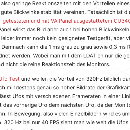
n also geringe Reaktionszeiten mit den Vorteilen eine
 gute Blickwinkelstabilität vereinen. Tatsächlich ist
r getesteten und mit VA Panel ausgestattetem CU3
nel wirkt das Bild aber auch bei hohen Blickwinkeln 
eider immer noch kein geeignetes Testgerät, aber viel
. Demnach kann die 1 ms grau zu grau sowie 0,3 ms 
ordnet werden. Wobei man mit dem LDAT eh nur die ge
 nicht die reine Reaktionszeit des Monitors.
Ufo Test
und wollen die Vorteil von 320Hz bildlich dar
ich mindestens genau so hoher Bildrate der Grafikka
lässt Ufos mit verschiedenen Frameraten in einer Lini
st das vorherige Ufo dem nächsten Ufo, da der Monitor
. In Bewegung, also vielen Einzelbildern wird es ums
. 320 Hz bei nur 40 FPS sieht man wie weit die Ufos