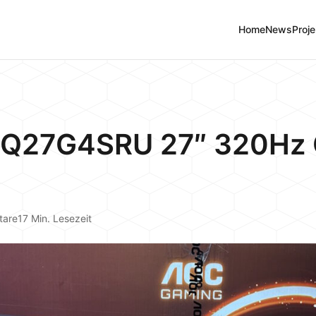
Home
News
Proje
 Q27G4SRU 27″ 320Hz
tare
17 Min. Lesezeit