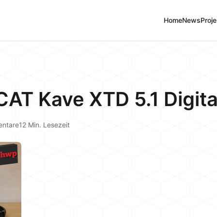
Home
News
Proje
AT Kave XTD 5.1 Digita
entare
12 Min. Lesezeit