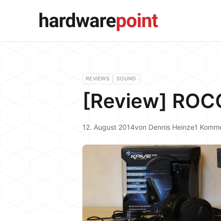
REVIEWS
SOUND
[Review] ROCC
12. August 2014
von
Dennis Heinze
1 Komm