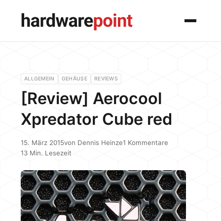
Menü
ALLGEMEIN
GEHÄUSE
REVIEWS
[Review] Aerocool
Xpredator Cube red
15. März 2015
von
Dennis Heinze
1 Kommentare
13 Min. Lesezeit