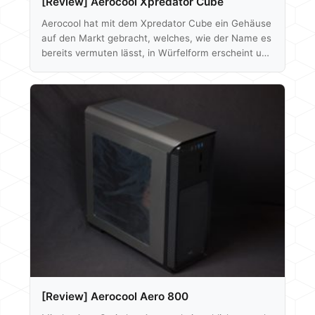
[Review] Aerocool Xpredator Cube
Aerocool hat mit dem Xpredator Cube ein Gehäuse
auf den Markt gebracht, welches, wie der Name es
bereits vermuten lässt, in Würfelform erscheint und
somit direkt den aktuellen Trend verfolgt. Das
Design ist dabei durchaus als "besonders" zu
beschreiben und sticht aus der Masse hervor. Wie
sich das Gehäuse im hwp Test geschlagen hat,
erfahrt ihr unter folgendem Link. Hier gehts zum
kompletten Artikel: [Review] Aerocool Xpredator
Cube Als Auszug, wie gewohnt, unser…
[Review] Aerocool Aero 800