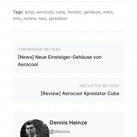
Tags:
acryl
,
aerocool
,
cube
,
fenster
,
gehäuse
,
matx
,
mitx
,
review
,
test
,
xpredator
VORHERIGER BEITRAG
[News] Neue Einsteiger-Gehäuse von
Aerocool
NÄCHSTER BEITRAG
[Review] Aerocool Xpredator Cube
Dennis Heinze
Website