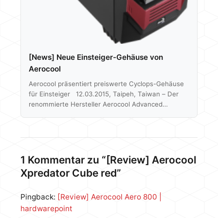
[News] Neue Einsteiger-Gehäuse von
Aerocool
Aerocool präsentiert preiswerte Cyclops-Gehäuse
für Einsteiger 12.03.2015, Taipeh, Taiwan – Der
renommierte Hersteller Aerocool Advanced
Technologies, stellt mit dem Cyclops und Cyclops
Advanced preiswerte Einsteiger-Gehäuse vor. Als
Teil der PGS-V-Serie, vereinen die Midi-Tower viele
Features mit einem sehr futuristischen Design. Mit
den wachsenden Ansprüchen von Gamern, hebt
1 Kommentar zu “[Review] Aerocool
auch Aerocool die Messlatte von
Xpredator Cube red”
Einsteigergehäusen weiter an, denn die beiden
Gehäuse bieten überdurchschnittlich viele
Pingback:
Funktionen für einen sehr attraktiven Preis! Beim
[Review] Aerocool Aero 800 |
Design setzt Aerocool auf einen sehr…
hardwarepoint