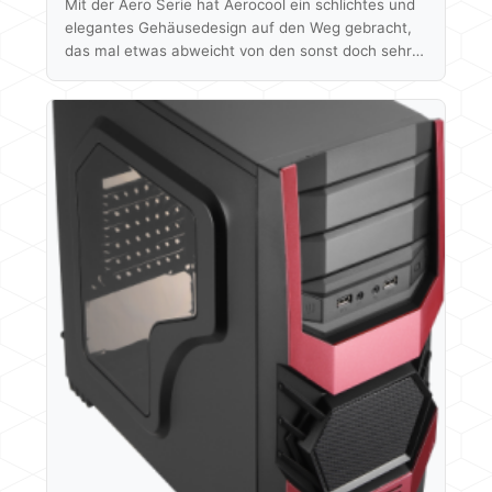
Mit der Aero Serie hat Aerocool ein schlichtes und
elegantes Gehäusedesign auf den Weg gebracht,
das mal etwas abweicht von den sonst doch sehr
ausgefallenen Ideen der Taiwaner. Erhältlich ist die,
auch unter dem Kürzel PGS-A anzutreffende Serie,
in drei verschiedenen Größen, wobei alle Drei
Mainboards bis zum ATX Formfaktor unterstützen.
Wir haben uns hier wieder für die Mitte
entschieden und testen das Aero 800. Weiterhin
sind noch ein Aero 500 und ein Aero 1000
erhältlich.…