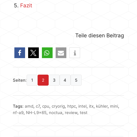
Fazit
Teile diesen Beitrag
Seiten:
1
2
3
4
5
Tags:
amd
,
c7
,
cpu
,
cryorig
,
htpc
,
intel
,
itx
,
kühler
,
mini
,
nf-a9
,
NH-L9x65
,
noctua
,
review
,
test