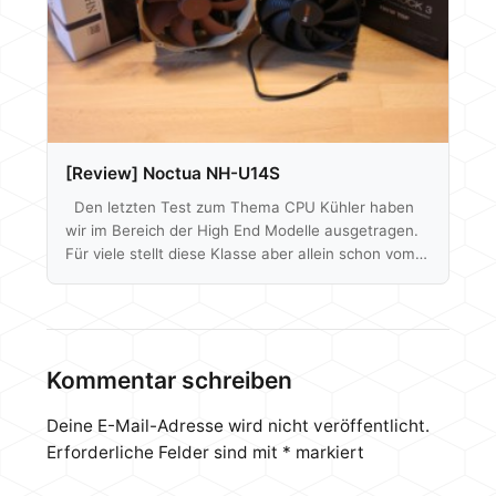
Beginnen…
[Review] Noctua NH-U14S
Den letzten Test zum Thema CPU Kühler haben
wir im Bereich der High End Modelle ausgetragen.
Für viele stellt diese Klasse aber allein schon vom
Preis keinen wirklichen Nutzen da. Deshalb jetzt
ein Vergleich etwas preisgünstigerer Modelle,
wobei man sie durchaus noch als sehr potent
bezeichnen oder sogar im unteren High End
Bereich ansiedeln kann. Noctua NH-U14S gegen
Kommentar schreiben
be quiet! Dark Rock 3. Zwei CPU Kühler in ungefähr
der selben Preisregion mit ähnlichem
Deine E-Mail-Adresse wird nicht veröffentlicht.
Konstruktionsstil.…
Erforderliche Felder sind mit
*
markiert