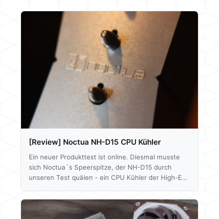
[Review] Noctua NH-D15 CPU Kühler
Ein neuer Produkttest ist online. Diesmal musste
sich Noctua´s Speerspitze, der NH-D15 durch
unseren Test quälen - ein CPU Kühler der High-End
Klasse, das können wir schon mal verraten. Das
komplette Review findet ihr hier: Noctua NH-D15
Im Dezember wird dann der erste
ernstzunehmende Konkurrent unter die Lupe