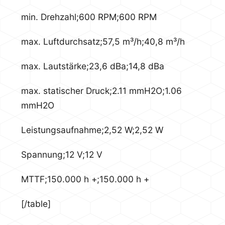
min. Drehzahl;600 RPM;600 RPM
max. Luftdurchsatz;57,5 m³/h;40,8 m³/h
max. Lautstärke;23,6 dBa;14,8 dBa
max. statischer Druck;2.11 mmH2O;1.06
mmH2O
Leistungsaufnahme;2,52 W;2,52 W
Spannung;12 V;12 V
MTTF;150.000 h +;150.000 h +
[/table]