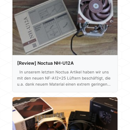
genommen... Als Appetithappen gibt es hier schon
ein mal paar Close Up Aufnahmen Hier nur kurz
das Fazit als Auszug: Fazit Die…
[Review] Noctua NH-U12A
In unserem letzten Noctua Artikel haben wir uns
mit den neuen NF-A12x25 Lüftern beschäftigt, die
u.a. dank neuem Material einen extrem geringen
Laufspalt zwischen Gehäuse und Rotor besitzen.
Die dadurch entstehenden Performance-Vorzüge
sollen jetzt auch auf Noctua´s CPU Kühler
übertragen werden. Der neue NH-U12A, der gleich
mit zwei NF-A12x25 geliefert wird, soll trotz 120
mm Abmessungen in der 140 mm Liga mitspielen -
finden wir raus ob dem auch so ist. Unboxing