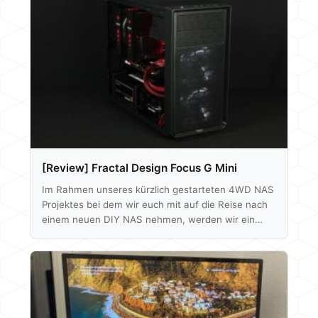
[Review] Fractal Design Focus G Mini
Im Rahmen unseres kürzlich gestarteten 4WD NAS
Projektes bei dem wir euch mit auf die Reise nach
einem neuen DIY NAS nehmen, werden wir ein
Fractal Design Focus G Mini als Behausung nutzen.
Warum dieses nicht also direkt für euch testen?!
Für knapp über 40€ laut Preisvergleich ist es das
günstigste Case von Fractal Design, das der neuen
Designsprache folgt - taugt es also etwas oder
wurde hier am falschen Ende gespart? Wir finden