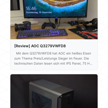
es…
[Review] AOC Q3279VWFD8
Mit dem Q3279VWFD8 hat AOC ein heißes Eisen
zum Thema Preis/Leistungs Sieger im Feuer. Die
technischen Daten lesen sich mit IPS Panel, 75 Hz,
FreeSync und 2560x1440p Auflösung bei 31,5" sehr
gut. Alles in einem Paket zusammengeschnürt zu
einem Preis von aktuell um die 180€ laut Geizhals.
Ob der Monitor aber auch abliefert, werden wir
herausfinden. Mittels Spyder 5 können wir auch auf
die Bildqualität, Farbabweichung etc. eingehen und
auch schauen was eine Farbkalibrierung…