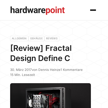
Menü
ALLGEMEIN
GEHÄUSE
REVIEWS
[Review] Fractal
Design Define C
30. März 2017
von
Dennis Heinze
1 Kommentare
15 Min. Lesezeit