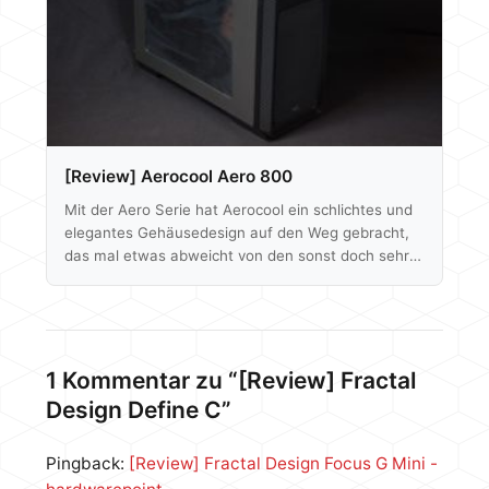
[Review] Aerocool Aero 800
Mit der Aero Serie hat Aerocool ein schlichtes und
elegantes Gehäusedesign auf den Weg gebracht,
das mal etwas abweicht von den sonst doch sehr
ausgefallenen Ideen der Taiwaner. Erhältlich ist die,
auch unter dem Kürzel PGS-A anzutreffende Serie,
in drei verschiedenen Größen, wobei alle Drei
Mainboards bis zum ATX Formfaktor unterstützen.
Wir haben uns hier wieder für die Mitte
1 Kommentar zu “[Review] Fractal
entschieden und testen das Aero 800. Weiterhin
Design Define C”
sind noch ein Aero 500 und ein Aero 1000
erhältlich.…
Pingback:
[Review] Fractal Design Focus G Mini -