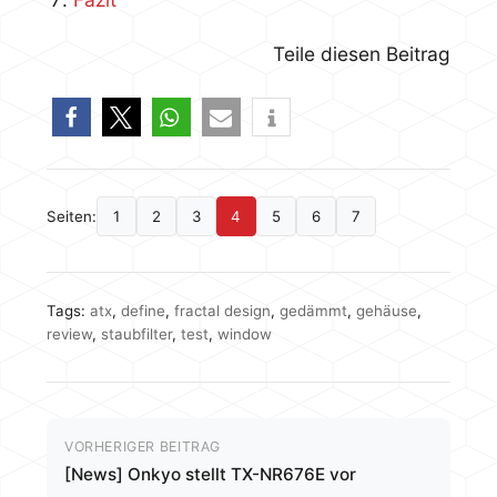
Teile diesen Beitrag
Seiten:
1
2
3
4
5
6
7
Tags:
atx
,
define
,
fractal design
,
gedämmt
,
gehäuse
,
review
,
staubfilter
,
test
,
window
VORHERIGER BEITRAG
[News] Onkyo stellt TX-NR676E vor