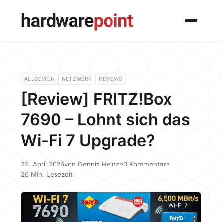
Menü
ALLGEMEIN
NETZWERK
REVIEWS
[Review] FRITZ!Box
7690 – Lohnt sich das
Wi-Fi 7 Upgrade?
25. April 2026
von
Dennis Heinze
0 Kommentare
26 Min. Lesezeit