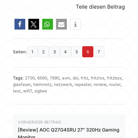
Teile diesen Beitrag
Seiten:
1
2
3
4
5
6
7
Tags:
2700
,
6690
,
7690
,
avm
,
dsl
,
fritz
,
fritz!os
,
fritzbox
,
glasfaser
,
heimnetz
,
netzwerk
,
repeater
,
review
,
router
,
test
,
wifi7
,
zigbee
VORHERIGER BEITRAG
[Review] AOC Q27G4SRU 27" 320Hz Gaming
Monitor