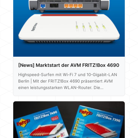
größer. Im Haushalt passieren diese Dinge oft auch
gleichzeitig und parallel auf mehreren Endgeräten.
Dabei kann der Router, euer Gateway zum Internet
ganz schön ins…
[News] Marktstart der AVM FRITZ!Box 4690
Highspeed-Surfen mit Wi-Fi 7 und 10-Gigabit-LAN
Berlin | Mit der FRITZ!Box 4690 präsentiert AVM
einen leistungsstarken WLAN-Router. Die
FRITZ!Box 4690 lässt sich einfach am vorhandenen
Glasfasermodem oder Router anschließen und
ermöglicht Internetgeschwindigkeiten von bis zu 10
GBit/s. Das Topmodell der 4er-FRITZ!Box-Reihe
unterstützt Wi-Fi 7 sowie Wi-Fi 6 und erreicht als
Dualband-Gerät drahtlos bis zu 6,9 GBit/s. Ein 10-
Gigabit-WAN-Port sowie ein 10 GBit/s-LAN und drei