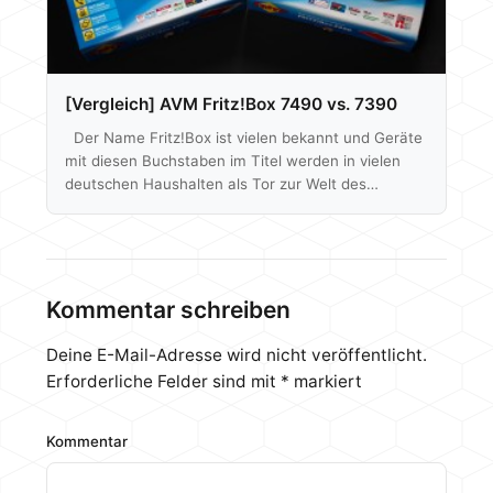
2,5 GBit/s LAN-Ports ermöglichen das maximale
Tempo auch per Kabel. Eine…
[Vergleich] AVM Fritz!Box 7490 vs. 7390
Der Name Fritz!Box ist vielen bekannt und Geräte
mit diesen Buchstaben im Titel werden in vielen
deutschen Haushalten als Tor zur Welt des
Internets genutzt. Sie werden geschätzt auf Grund
der Allrounder Fähigkeiten im Heimnetz und
mittlerweile auch beim Thema Smarthome, aber
vor allem auf Grund der einfachen Handhabung.
Lohnt sich aber überhaupt ein Upgrade auf das
Kommentar schreiben
neuste Modell, wenn man bereits das Vorgänger
Flaggschiff besitzt? Wir klären in diesem Test was
Deine E-Mail-Adresse wird nicht veröffentlicht.
AVM´s 7490…
Erforderliche Felder sind mit
*
markiert
Kommentar