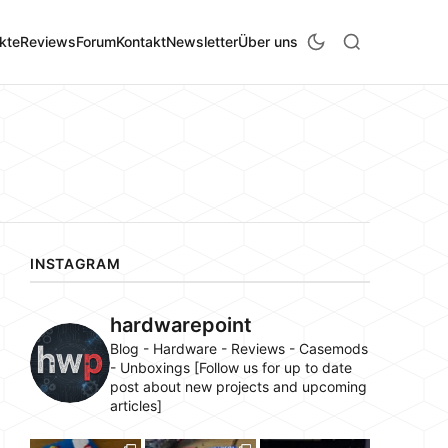
kte
Reviews
Forum
Kontakt
Newsletter
Über uns
INSTAGRAM
hardwarepoint
Blog - Hardware - Reviews - Casemods
- Unboxings [Follow us for up to date
post about new projects and upcoming
articles]