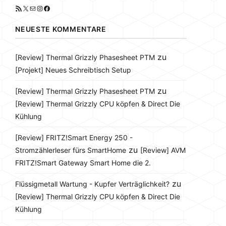
RSS-Feed
X
E-Mail
Instagram
Facebook
NEUESTE KOMMENTARE
zu
[Review] Thermal Grizzly Phasesheet PTM
[Projekt] Neues Schreibtisch Setup
zu
[Review] Thermal Grizzly Phasesheet PTM
[Review] Thermal Grizzly CPU köpfen & Direct Die
Kühlung
[Review] FRITZ!Smart Energy 250 -
zu
Stromzählerleser fürs SmartHome
[Review] AVM
FRITZ!Smart Gateway Smart Home die 2.
zu
Flüssigmetall Wartung - Kupfer Verträglichkeit?
[Review] Thermal Grizzly CPU köpfen & Direct Die
Kühlung