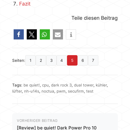
Fazit
Teile diesen Beitrag
Seiten:
1
2
3
4
5
6
7
Tags:
be quiet!
,
cpu
,
dark rock 3
,
dual tower
,
kühler
,
lüfter
,
nh-u14s
,
noctua
,
pwm
,
secufirm
,
test
VORHERIGER BEITRAG
[Review] be quiet! Dark Power Pro 10