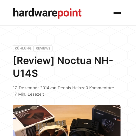
Menü
KÜHLUNG
REVIEWS
[Review] Noctua NH-
U14S
17. Dezember 2014
von
Dennis Heinze
0 Kommentare
17 Min. Lesezeit