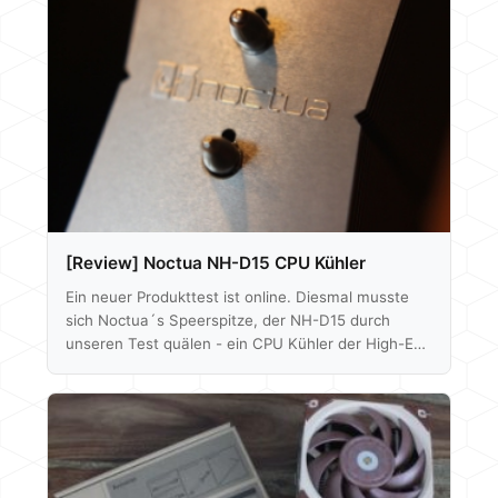
[Review] Noctua NH-D15 CPU Kühler
Ein neuer Produkttest ist online. Diesmal musste
sich Noctua´s Speerspitze, der NH-D15 durch
unseren Test quälen - ein CPU Kühler der High-End
Klasse, das können wir schon mal verraten. Das
komplette Review findet ihr hier: Noctua NH-D15
Im Dezember wird dann der erste
ernstzunehmende Konkurrent unter die Lupe
genommen... Als Appetithappen gibt es hier schon
ein mal paar Close Up Aufnahmen Hier nur kurz