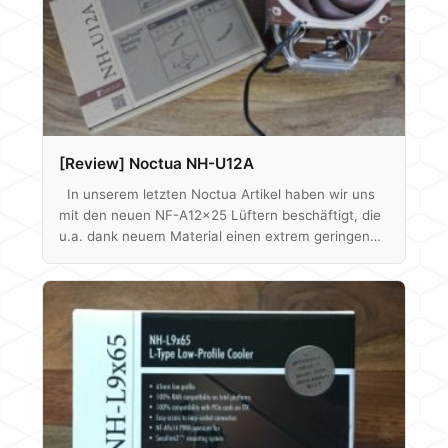
das Fazit als Auszug: Fazit Die…
[Review] Noctua NH-U12A
In unserem letzten Noctua Artikel haben wir uns
mit den neuen NF-A12x25 Lüftern beschäftigt, die
u.a. dank neuem Material einen extrem geringen
Laufspalt zwischen Gehäuse und Rotor besitzen.
Die dadurch entstehenden Performance-Vorzüge
sollen jetzt auch auf Noctua´s CPU Kühler
übertragen werden. Der neue NH-U12A, der gleich
mit zwei NF-A12x25 geliefert wird, soll trotz 120
mm Abmessungen in der 140 mm Liga mitspielen -
finden wir raus ob dem auch so ist. Unboxing
Beginnen…