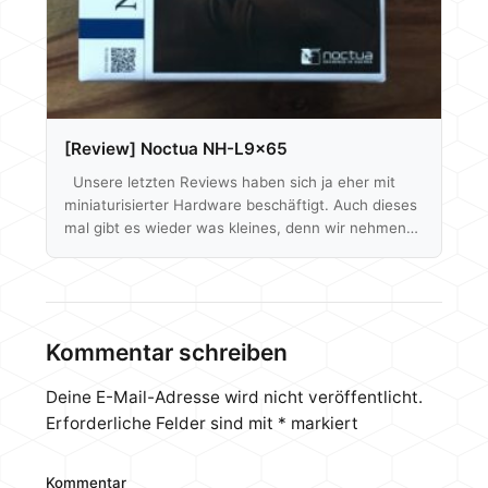
[Review] Noctua NH-L9x65
Unsere letzten Reviews haben sich ja eher mit
miniaturisierter Hardware beschäftigt. Auch dieses
mal gibt es wieder was kleines, denn wir nehmen
Noctua´s NH-L9x65 unter die Lupe und haben
somit auch ein direkten Vergleich zu unserem
letzten Kühlertest zum C7 von Cryorig. Beide
Prozessor-Kühler haben bis auf die Höhe ähnliche
Abmessungen, sind also für HTPCs, ITX Systeme
Kommentar schreiben
bzw kleine Computer generell ausgelegt. Noctua´s
Modell ist mit 45€ im Preisvergleich aber 15€ teurer
Deine E-Mail-Adresse wird nicht veröffentlicht.
als der…
Erforderliche Felder sind mit
*
markiert
Kommentar