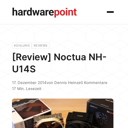
Menü
KÜHLUNG
REVIEWS
[Review] Noctua NH-
U14S
17. Dezember 2014
von
Dennis Heinze
0 Kommentare
17 Min. Lesezeit