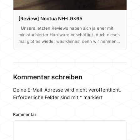
[Review] Noctua NH-L9x65
Unsere letzten Reviews haben sich ja eher mit
miniaturisierter Hardware beschäftigt. Auch dieses
mal gibt es wieder was kleines, denn wir nehmen
Noctua´s NH-L9x65 unter die Lupe und haben
somit auch ein direkten Vergleich zu unserem
letzten Kühlertest zum C7 von Cryorig. Beide
Prozessor-Kühler haben bis auf die Höhe ähnliche
Abmessungen, sind also für HTPCs, ITX Systeme
Kommentar schreiben
bzw kleine Computer generell ausgelegt. Noctua´s
Modell ist mit 45€ im Preisvergleich aber 15€ teurer
Deine E-Mail-Adresse wird nicht veröffentlicht.
als der…
Erforderliche Felder sind mit
*
markiert
Kommentar