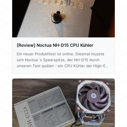
[Review] Noctua NH-D15 CPU Kühler
Ein neuer Produkttest ist online. Diesmal musste
sich Noctua´s Speerspitze, der NH-D15 durch
unseren Test quälen - ein CPU Kühler der High-End
Klasse, das können wir schon mal verraten. Das
komplette Review findet ihr hier: Noctua NH-D15
Im Dezember wird dann der erste
ernstzunehmende Konkurrent unter die Lupe
genommen... Als Appetithappen gibt es hier schon
ein mal paar Close Up Aufnahmen Hier nur kurz
das Fazit als Auszug: Fazit Die…