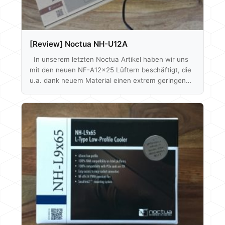
[Review] Noctua NH-U12A
In unserem letzten Noctua Artikel haben wir uns
mit den neuen NF-A12x25 Lüftern beschäftigt, die
u.a. dank neuem Material einen extrem geringen
Laufspalt zwischen Gehäuse und Rotor besitzen.
Die dadurch entstehenden Performance-Vorzüge
sollen jetzt auch auf Noctua´s CPU Kühler
übertragen werden. Der neue NH-U12A, der gleich
mit zwei NF-A12x25 geliefert wird, soll trotz 120
mm Abmessungen in der 140 mm Liga mitspielen -
finden wir raus ob dem auch so ist. Unboxing
Beginnen…