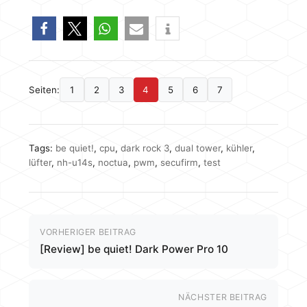
Seiten:
1
2
3
4
5
6
7
Tags:
be quiet!
,
cpu
,
dark rock 3
,
dual tower
,
kühler
,
lüfter
,
nh-u14s
,
noctua
,
pwm
,
secufirm
,
test
VORHERIGER BEITRAG
[Review] be quiet! Dark Power Pro 10
NÄCHSTER BEITRAG