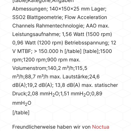
[table]Kategorie;Angaben
Abmessungen; 140x150x25 mm
Lager;
SSO2
Blattgeometrie; Flow Acceleration
Channels
Rahmentechnologie; AAO
max.
Leistungsaufnahme; 1,56 Watt (1500 rpm)
0,96 Watt (1200 rpm)
Betriebsspannung; 12
V
MTBF; > 150.000 h
[/table]
[table];1500
rpm;1200 rpm;900 rpm
max.
Volumenstrom;140,2 m³/h;115,5
m³/h;88,7 m³/h
max. Lautstärke;24,6
dB(A);19,2 dB(A); 13,8 dB(A)
max. statischer
Druck;2,08 mmH
O;1,51 mmH
O;0,89
2
2
mmH
O
2
[/table]
Freundlicherweise haben wir von
Noctua