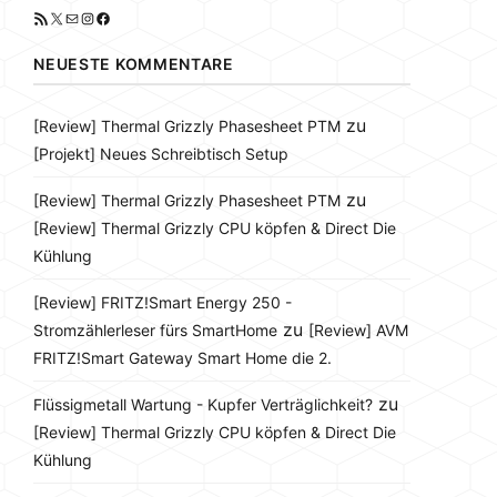
RSS-Feed
X
E-Mail
Instagram
Facebook
NEUESTE KOMMENTARE
zu
[Review] Thermal Grizzly Phasesheet PTM
[Projekt] Neues Schreibtisch Setup
zu
[Review] Thermal Grizzly Phasesheet PTM
[Review] Thermal Grizzly CPU köpfen & Direct Die
Kühlung
[Review] FRITZ!Smart Energy 250 -
zu
Stromzählerleser fürs SmartHome
[Review] AVM
FRITZ!Smart Gateway Smart Home die 2.
zu
Flüssigmetall Wartung - Kupfer Verträglichkeit?
[Review] Thermal Grizzly CPU köpfen & Direct Die
Kühlung