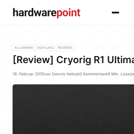
Menü
ALLGEMEIN
KÜHLUNG
REVIEWS
[Review] Cryorig R1 Ultim
16. Februar 2015
von
Dennis Heinze
0 Kommentare
9 Min. Leseze