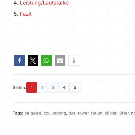
Leistung/Lautstärke
Fazit
Seiten:
1
2
3
4
5
Tags:
be quiet!
,
cpu
,
cryorig
,
dual tower
,
forum
,
kühler
,
lüfter
,
n