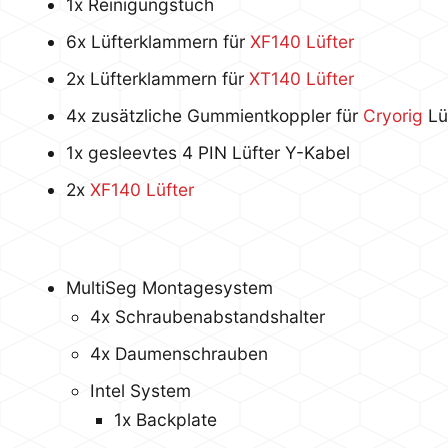
1x Reinigungstuch
6x Lüfterklammern für
XF140 Lüfter
2x Lüfterklammern für
XT140 Lüfter
4x zusätzliche Gummientkoppler für
Cryorig
Lü
1x gesleevtes 4 PIN Lüfter Y-Kabel
2x
XF140 Lüfter
MultiSeg Montagesystem
4x Schraubenabstandshalter
4x Daumenschrauben
Intel System
1x Backplate