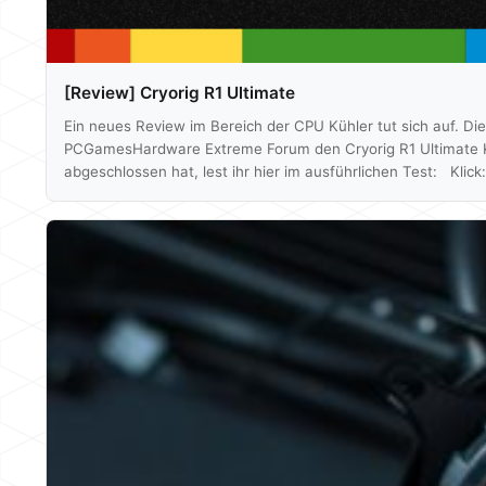
[Review] Cryorig R1 Ultimate
Ein neues Review im Bereich der CPU Kühler tut sich auf. Di
PCGamesHardware Extreme Forum den Cryorig R1 Ultimate 
abgeschlossen hat, lest ihr hier im ausführlichen Test: Klic
unserer Testfazit: Fazit Der Cryorig R1 Ultimate ist ein seh
kommt mit einem umfangreichen Zubehör-Paket daher…