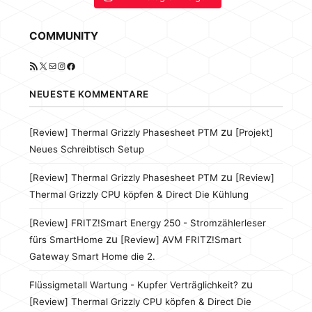
COMMUNITY
RSS-Feed
X
E-Mail
Instagram
Facebook
NEUESTE KOMMENTARE
zu
[Review] Thermal Grizzly Phasesheet PTM
[Projekt]
Neues Schreibtisch Setup
zu
[Review] Thermal Grizzly Phasesheet PTM
[Review]
Thermal Grizzly CPU köpfen & Direct Die Kühlung
[Review] FRITZ!Smart Energy 250 - Stromzählerleser
zu
fürs SmartHome
[Review] AVM FRITZ!Smart
Gateway Smart Home die 2.
zu
Flüssigmetall Wartung - Kupfer Verträglichkeit?
[Review] Thermal Grizzly CPU köpfen & Direct Die