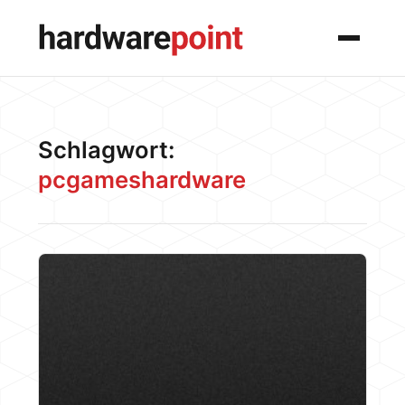
Menü
Schlagwort:
pcgameshardware