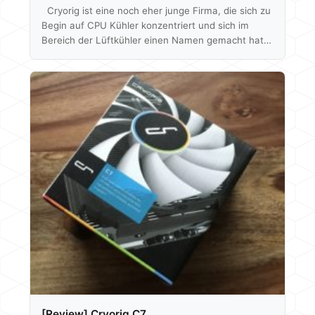
Cryorig ist eine noch eher junge Firma, die sich zu
Begin auf CPU Kühler konzentriert und sich im
Bereich der Lüftkühler einen Namen gemacht hat.
Jetzt kommen nicht nur Netzteile von Cryorig,
sondern auch eine All in One Wasserkühlungs-
Serie. Wir haben hier heute einen Ableger davon im
Test, die A40 Ultimate, welche genau in der Mitte
der drei angebotenen Produkte liegt. Die normale
Cryorig A40 AiO hat einen etwas dünneren
Radiator als die Ultimate…
[Review] Cryorig C7