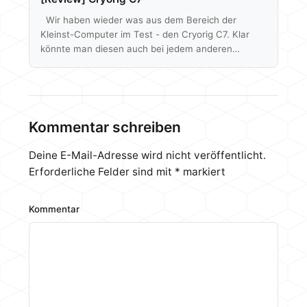
Wir haben wieder was aus dem Bereich der
Kleinst-Computer im Test - den Cryorig C7. Klar
könnte man diesen auch bei jedem anderen
Rechner verbauen, aber der Fokus liegt hier doch
eher auf die Prozessor-Kühlung in kleinen ITX
Systemen mit nur geringer Bauhöhe. Tatsächlich ist
der Kühlkörper flacher als die RAM Module unseres
Benchtables und die Verpackung ist gerade mal so
Kommentar schreiben
groß wie die einer CPU, aber stimmt denn auch die
Leistung? Wir haben…
Deine E-Mail-Adresse wird nicht veröffentlicht.
Erforderliche Felder sind mit
*
markiert
Kommentar