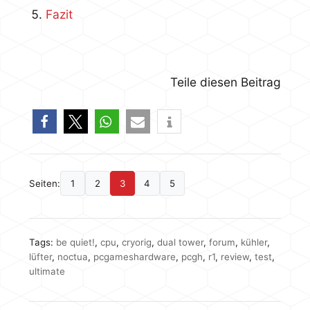
Fazit
Teile diesen Beitrag
Seiten:
1
2
3
4
5
Tags:
be quiet!
,
cpu
,
cryorig
,
dual tower
,
forum
,
kühler
,
lüfter
,
noctua
,
pcgameshardware
,
pcgh
,
r1
,
review
,
test
,
ultimate