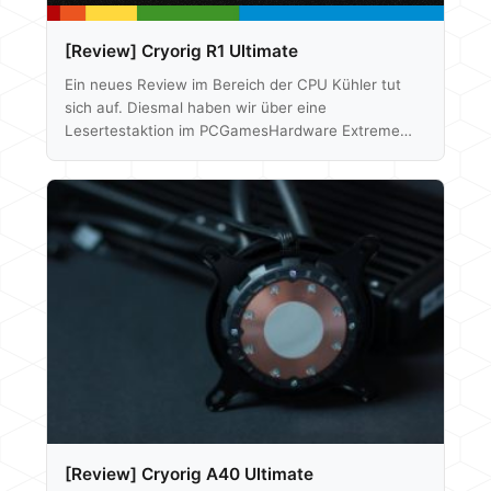
[Review] Cryorig R1 Ultimate
Ein neues Review im Bereich der CPU Kühler tut
sich auf. Diesmal haben wir über eine
Lesertestaktion im PCGamesHardware Extreme
Forum den Cryorig R1 Ultimate Kühler bekommen.
Wie dieses Monstrum von Kühler abgeschlossen
hat, lest ihr hier im ausführlichen Test:
Klick: Review: Cryorig R1 Ultimate Als Auszug wie
immer hier unserer Testfazit: Fazit Der Cryorig R1
Ultimate ist ein sehr guter Weg um in den
Kühlermarkt einzusteigen. Das Modell kommt mit
einem umfangreichen Zubehör-Paket daher…
[Review] Cryorig A40 Ultimate