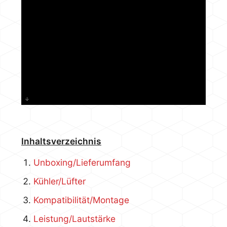
Inhaltsverzeichnis
Unboxing/Lieferumfang
Kühler/Lüfter
Kompatibilität/Montage
Leistung/Lautstärke