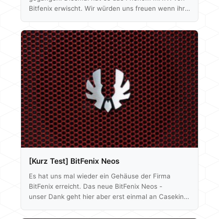
Bitfenix erwischt. Wir würden uns freuen wenn ihr
mal rein schaut und eure Anregungen oder auch
Kritik in die Kommentare schreibt. Das Unboxing
gibt es direkt hier schon mal und alles Weitere dann
im Test: Hier gehts zum Test: Inhaltsverzeichnis:
Versionen/Lieferumfang Äußeres Platz für
Komponenten/Lüfterkonfiguration Temperatur-
Tests Temp. Bench Auswertung/Modding/Fazit
Viel Spaß euer hardwarepoint-Team
[Kurz Test] BitFenix Neos
Es hat uns mal wieder ein Gehäuse der Firma
BitFenix erreicht. Das neue BitFenix Neos -
unser Dank geht hier aber erst einmal an Caseking
für das Testmuster. In den folgenden Zeilen könnt
ihr unsere ersten Eindrücke über das Gehäuse