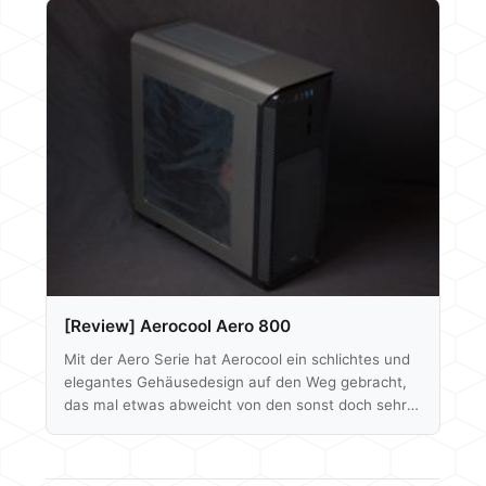
lesen, beginnen tun wir aber wie gewohnt mit
einem Unboxing. Viel Spaß dabei! Unboxing
Lieferumfang: 4x Kabelbinder 1x PCI Blende 1x
Quick Installation Guide 3x
Mainboardabstandhalter 9x Mainboardschrauben
20x M3 Schrauben für SSD´s…
[Review] Aerocool Aero 800
Mit der Aero Serie hat Aerocool ein schlichtes und
elegantes Gehäusedesign auf den Weg gebracht,
das mal etwas abweicht von den sonst doch sehr
ausgefallenen Ideen der Taiwaner. Erhältlich ist die,
auch unter dem Kürzel PGS-A anzutreffende Serie,
in drei verschiedenen Größen, wobei alle Drei