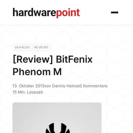
Menü
GEHÄUSE
REVIEWS
[Review] BitFenix
Phenom M
13. Oktober 2013
von
Dennis Heinze
0 Kommentare
15 Min. Lesezeit