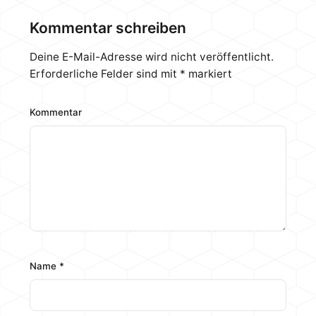
Mainboards bis zum ATX Formfaktor unterstützen.
Wir haben uns hier wieder für die Mitte
Kommentar schreiben
entschieden und testen das Aero 800. Weiterhin
sind noch ein Aero 500 und ein Aero 1000
Deine E-Mail-Adresse wird nicht veröffentlicht.
erhältlich.…
Erforderliche Felder sind mit
*
markiert
Kommentar
Name
*