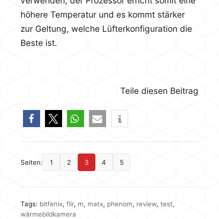
verwenden, der Prozessor erricht somit eine
höhere Temperatur und es kommt stärker
zur Geltung, welche Lüfterkonfiguration die
Beste ist.
Teile diesen Beitrag
Seiten:
1
2
3
4
5
Tags:
bitfenix
,
flir
,
m
,
matx
,
phenom
,
review
,
test
,
wärmebildkamera