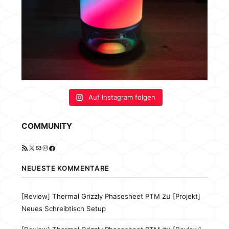
Auf Instagram folgen
COMMUNITY
RSS-Feed
X
E-Mail
Instagram
Facebook
NEUESTE KOMMENTARE
zu
[Review] Thermal Grizzly Phasesheet PTM
[Projekt]
Neues Schreibtisch Setup