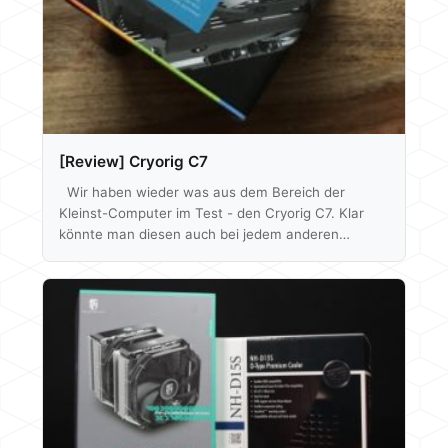
[Review] Cryorig C7
Wir haben wieder was aus dem Bereich der
Kleinst-Computer im Test - den Cryorig C7. Klar
könnte man diesen auch bei jedem anderen
Rechner verbauen, aber der Fokus liegt hier doch
eher auf die Prozessor-Kühlung in kleinen ITX
Systemen mit nur geringer Bauhöhe. Tatsächlich ist
der Kühlkörper flacher als die RAM Module unseres
Benchtables und die Verpackung ist gerade mal so
groß wie die einer CPU, aber stimmt denn auch die
Leistung? Wir haben…