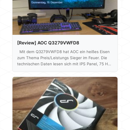
[Review] AOC Q3279VWFD8
Mit dem Q3279VWFD8 hat AOC ein heißes Eisen
zum Thema Preis/Leistungs Sieger im Feuer. Die
technischen Daten lesen sich mit IPS Panel, 75 Hz,
FreeSync und 2560x1440p Auflösung bei 31,5" sehr
gut. Alles in einem Paket zusammengeschnürt zu
einem Preis von aktuell um die 180€ laut Geizhals.
Ob der Monitor aber auch abliefert, werden wir
herausfinden. Mittels Spyder 5 können wir auch auf
die Bildqualität, Farbabweichung etc. eingehen und
auch schauen was eine Farbkalibrierung…