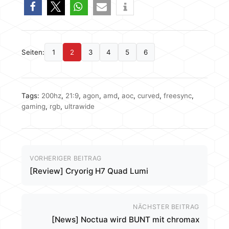
Seiten:
1
2
3
4
5
6
Tags:
200hz
,
21:9
,
agon
,
amd
,
aoc
,
curved
,
freesync
,
gaming
,
rgb
,
ultrawide
VORHERIGER BEITRAG
[Review] Cryorig H7 Quad Lumi
NÄCHSTER BEITRAG
[News] Noctua wird BUNT mit chromax