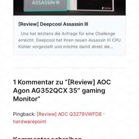
[Review] Deepcool Assassin III
Uns hat letztens die Anfrage für eine Challenge
erreicht. Deepcool hat ihren neuen Assassin III CPU
Kühler vorgestellt und möchte damit direkt die
Konkurrenz von Noctua angreifen. Im Speziellen
den NH-D15. Wir haben uns also beide Modelle
geschnappt und schauen was Deepcool mit dem
Assassin III zu leisten im Stande ist. Den NH-D15
bzw. NH-D15S, den wir hier für den Artikel nutzen,
1 Kommentar zu “[Review] AOC
haben wir bereits in eigenständigen Artikeln
Agon AG352QCX 35″ gaming
getestet. Aktuell wird der Assassin III…
Monitor”
Pingback:
[Review] AOC Q3279VWFD8 -
hardwarepoint