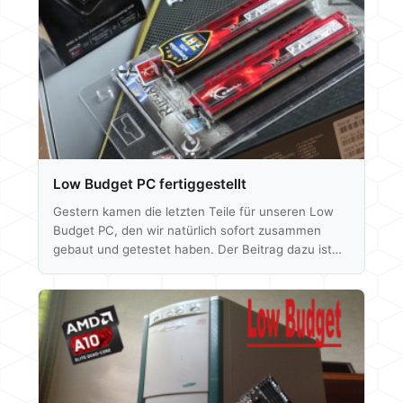
Low Budget PC fertiggestellt
Gestern kamen die letzten Teile für unseren Low
Budget PC, den wir natürlich sofort zusammen
gebaut und getestet haben. Der Beitrag dazu ist
auch schon online und auf der entsprechenden
Projektseite findet ihr jetzt auch zusätzlich noch
Bilder vom Zusammenbau, die Benchmark- und
Leistungsaufnahmetests. Viel Spaß beim lesen
und schreibt gerne einen Kommentar oder eine
Kritik.