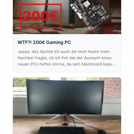
WTF?! 200€ Gaming PC
Jaaaa, das dachte ich auch als mich heute mein
Nachbar fragte, ob ich ihm bei der Auswahl eines
neuen PCs helfen könne, da sein Mainboard kaputt
ist und er einen neuen PC haben möchte. Meine
mittelschwere Schockstarre traf ein wenig auf
Unverständnis, aber als er dann meinte Netzteil,
Gehäuse und Laufwerke wären vorhanden und das
Ziel wäre auch nur "Call of Duty Modern Warfare 3"
auf mittleren Details spielen zu können, dachte ich
mir dann: Challenge…