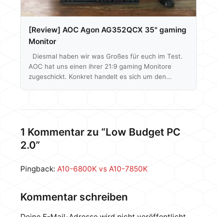
[Review] AOC Agon AG352QCX 35" gaming
Monitor
Diesmal haben wir was Großes für euch im Test.
AOC hat uns einen ihrer 21:9 gaming Monitore
zugeschickt. Konkret handelt es sich um den
Agon AG352QCX, welcher so ziemlich alles anharkt
was momentan technisch möglich ist, dabei geht
es um Merkmale wie die geringe Reaktionszeit, die
hohe Bildwiederholrate von 200 Hz, der Support
von AMDs FreeSync und der Fakt, dass das Display
1 Kommentar zu “Low Budget PC
gebogen ist. Wie sich das 35" Modell schlägt und
2.0”
ob ihm die verhältnismäßig…
Pingback:
A10-6800K vs A10-7850K
Kommentar schreiben
Deine E-Mail-Adresse wird nicht veröffentlicht.