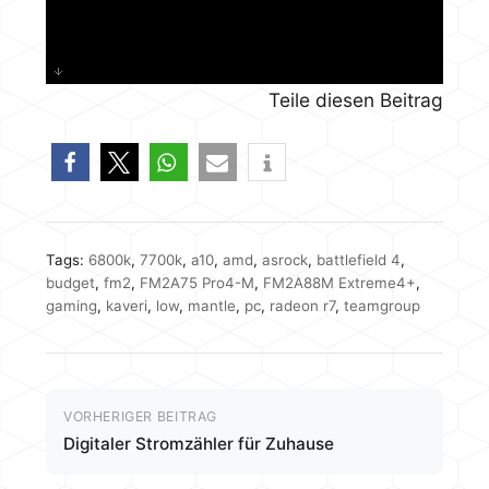
Teile diesen Beitrag
Tags:
6800k
,
7700k
,
a10
,
amd
,
asrock
,
battlefield 4
,
budget
,
fm2
,
FM2A75 Pro4-M
,
FM2A88M Extreme4+
,
gaming
,
kaveri
,
low
,
mantle
,
pc
,
radeon r7
,
teamgroup
VORHERIGER BEITRAG
Digitaler Stromzähler für Zuhause