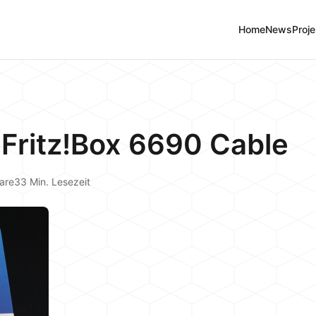
Home
News
Proje
Fritz!Box 6690 Cable
are
33 Min. Lesezeit