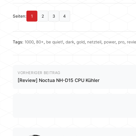
Seiten:
1
2
3
4
Tags:
1000
,
80+
,
be quiet!
,
dark
,
gold
,
netzteil
,
power
,
pro
,
revi
VORHERIGER BEITRAG
[Review] Noctua NH-D15 CPU Kühler