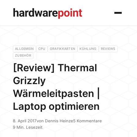
Menü
ALLGEMEIN
CPU
GRAFIKKARTEN
KÜHLUNG
REVIEWS
ZUBEHÖR
[Review] Thermal
Grizzly
Wärmeleitpasten |
Laptop optimieren
8. April 2017
von
Dennis Heinze
5 Kommentare
9 Min. Lesezeit