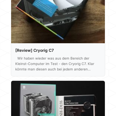
[Review] Cryorig C7
Wir haben wieder was aus dem Bereich der
Kleinst-Computer im Test - den Cryorig C7. Klar
könnte man diesen auch bei jedem anderen
Rechner verbauen, aber der Fokus liegt hier doch
eher auf die Prozessor-Kühlung in kleinen ITX
Systemen mit nur geringer Bauhöhe. Tatsächlich ist
der Kühlkörper flacher als die RAM Module unseres
Benchtables und die Verpackung ist gerade mal so
groß wie die einer CPU, aber stimmt denn auch die
Leistung? Wir haben…