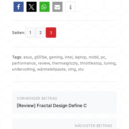
Seiten:
1
2
3
Tags:
asus
,
g501jw
,
gaming
,
intel
,
laptop
,
mobil
,
pc
,
performance
,
review
,
thermalgrizzly
,
throttlestop
,
tuning
,
undervolting
,
wärmeleitpaste
,
xmg
,
xtu
VORHERIGER BEITRAG
[Review] Fractal Design Define C
NÄCHSTER BEITRAG