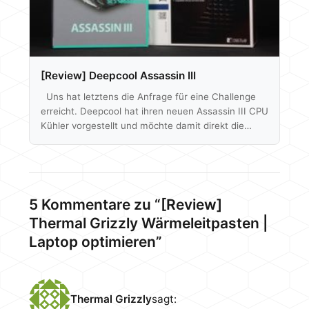
[Review] Deepcool Assassin III
Uns hat letztens die Anfrage für eine Challenge
erreicht. Deepcool hat ihren neuen Assassin III CPU
Kühler vorgestellt und möchte damit direkt die
Konkurrenz von Noctua angreifen. Im Speziellen
den NH-D15. Wir haben uns also beide Modelle
geschnappt und schauen was Deepcool mit dem
Assassin III zu leisten im Stande ist. Den NH-D15
bzw. NH-D15S, den wir hier für den Artikel nutzen,
5 Kommentare zu “[Review]
haben wir bereits in eigenständigen Artikeln
Thermal Grizzly Wärmeleitpasten |
getestet. Aktuell wird der Assassin III…
Laptop optimieren”
Thermal Grizzly
sagt: