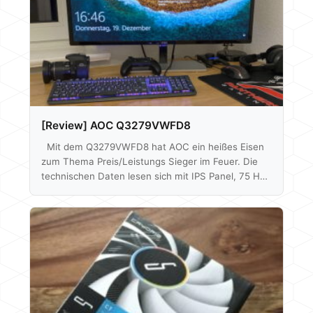
[Review] AOC Q3279VWFD8
Mit dem Q3279VWFD8 hat AOC ein heißes Eisen
zum Thema Preis/Leistungs Sieger im Feuer. Die
technischen Daten lesen sich mit IPS Panel, 75 Hz,
FreeSync und 2560x1440p Auflösung bei 31,5" sehr
gut. Alles in einem Paket zusammengeschnürt zu
einem Preis von aktuell um die 180€ laut Geizhals.
Ob der Monitor aber auch abliefert, werden wir
herausfinden. Mittels Spyder 5 können wir auch auf
die Bildqualität, Farbabweichung etc. eingehen und
auch schauen was eine Farbkalibrierung…