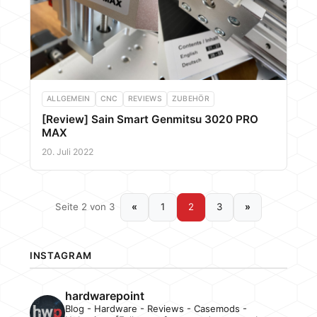
ALLGEMEIN
CNC
REVIEWS
ZUBEHÖR
[Review] Sain Smart Genmitsu 3020 PRO
MAX
20. Juli 2022
Seite 2 von 3
«
1
2
3
»
INSTAGRAM
hardwarepoint
Blog - Hardware - Reviews - Casemods -