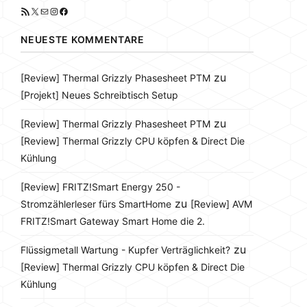
RSS-Feed
X
E-Mail
Instagram
Facebook
NEUESTE KOMMENTARE
zu
[Review] Thermal Grizzly Phasesheet PTM
[Projekt] Neues Schreibtisch Setup
zu
[Review] Thermal Grizzly Phasesheet PTM
[Review] Thermal Grizzly CPU köpfen & Direct Die
Kühlung
[Review] FRITZ!Smart Energy 250 -
zu
Stromzählerleser fürs SmartHome
[Review] AVM
FRITZ!Smart Gateway Smart Home die 2.
zu
Flüssigmetall Wartung - Kupfer Verträglichkeit?
[Review] Thermal Grizzly CPU köpfen & Direct Die
Kühlung