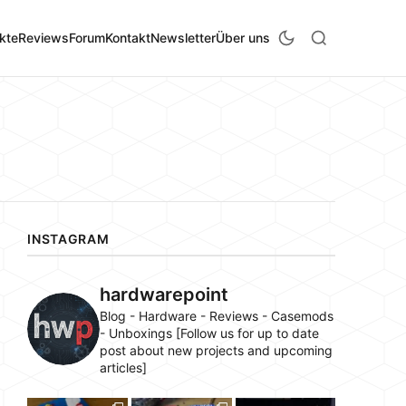
kte
Reviews
Forum
Kontakt
Newsletter
Über uns
INSTAGRAM
hardwarepoint
Blog - Hardware - Reviews - Casemods
- Unboxings [Follow us for up to date
post about new projects and upcoming
articles]