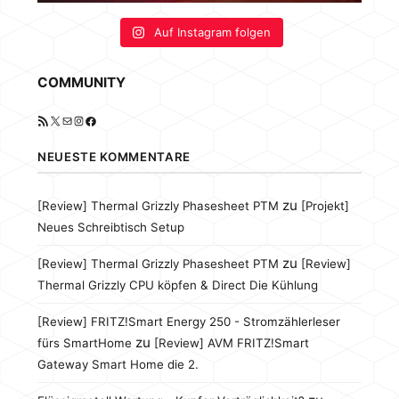
Auf Instagram folgen
COMMUNITY
RSS-Feed
X
E-Mail
Instagram
Facebook
NEUESTE KOMMENTARE
zu
[Review] Thermal Grizzly Phasesheet PTM
[Projekt]
Neues Schreibtisch Setup
zu
[Review] Thermal Grizzly Phasesheet PTM
[Review]
Thermal Grizzly CPU köpfen & Direct Die Kühlung
[Review] FRITZ!Smart Energy 250 - Stromzählerleser
zu
fürs SmartHome
[Review] AVM FRITZ!Smart
Gateway Smart Home die 2.