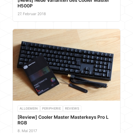
[News] Neue Varianten des Cooler Master
H500P
27. Februar 2018
ALLGEMEIN
PERIPHERIE
REVIEWS
[Review] Cooler Master Masterkeys Pro L
RGB
8. Mai 2017