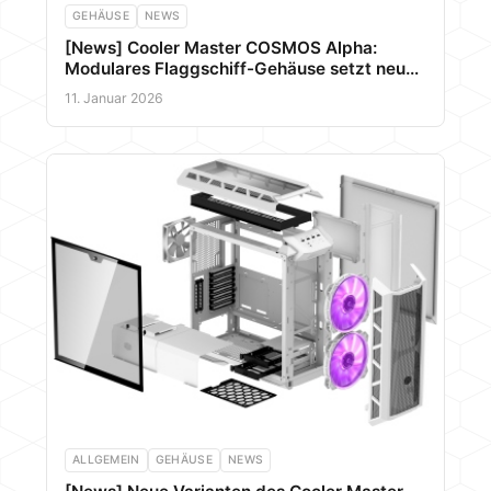
GEHÄUSE
NEWS
[News] Cooler Master COSMOS Alpha:
Modulares Flaggschiff-Gehäuse setzt neue
Maßstäbe bei Layout und Kühlung
11. Januar 2026
ALLGEMEIN
GEHÄUSE
NEWS