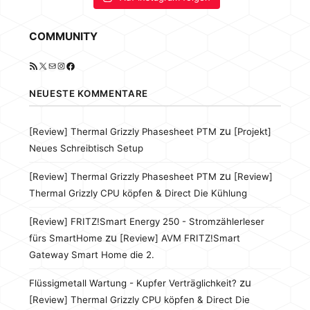
COMMUNITY
RSS-Feed
X
E-Mail
Instagram
Facebook
NEUESTE KOMMENTARE
zu
[Review] Thermal Grizzly Phasesheet PTM
[Projekt]
Neues Schreibtisch Setup
zu
[Review] Thermal Grizzly Phasesheet PTM
[Review]
Thermal Grizzly CPU köpfen & Direct Die Kühlung
[Review] FRITZ!Smart Energy 250 - Stromzählerleser
zu
fürs SmartHome
[Review] AVM FRITZ!Smart
Gateway Smart Home die 2.
zu
Flüssigmetall Wartung - Kupfer Verträglichkeit?
[Review] Thermal Grizzly CPU köpfen & Direct Die