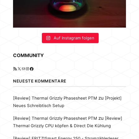
Auf Instagram folgen
COMMUNITY
RSS-Feed
X
E-Mail
Instagram
Facebook
NEUESTE KOMMENTARE
zu
[Review] Thermal Grizzly Phasesheet PTM
[Projekt]
Neues Schreibtisch Setup
zu
[Review] Thermal Grizzly Phasesheet PTM
[Review]
Thermal Grizzly CPU köpfen & Direct Die Kühlung
[Review] FRITZ!Smart Energy 250 - Stromzählerleser