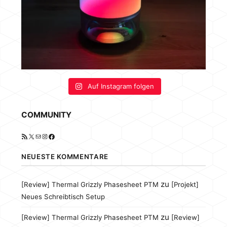
Auf Instagram folgen
COMMUNITY
RSS-Feed
X
E-Mail
Instagram
Facebook
NEUESTE KOMMENTARE
zu
[Review] Thermal Grizzly Phasesheet PTM
[Projekt]
Neues Schreibtisch Setup
zu
[Review] Thermal Grizzly Phasesheet PTM
[Review]