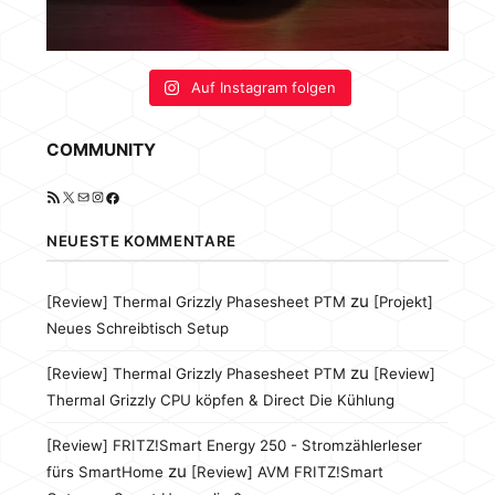
Auf Instagram folgen
COMMUNITY
RSS-Feed
X
E-Mail
Instagram
Facebook
NEUESTE KOMMENTARE
zu
[Review] Thermal Grizzly Phasesheet PTM
[Projekt]
Neues Schreibtisch Setup
zu
[Review] Thermal Grizzly Phasesheet PTM
[Review]
Thermal Grizzly CPU köpfen & Direct Die Kühlung
[Review] FRITZ!Smart Energy 250 - Stromzählerleser
zu
fürs SmartHome
[Review] AVM FRITZ!Smart