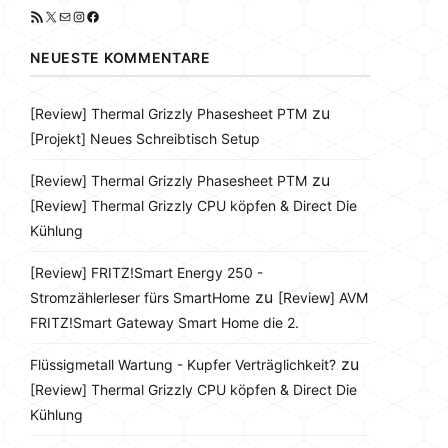
RSS-Feed
X
E-Mail
Instagram
Facebook
NEUESTE KOMMENTARE
zu
[Review] Thermal Grizzly Phasesheet PTM
[Projekt] Neues Schreibtisch Setup
zu
[Review] Thermal Grizzly Phasesheet PTM
[Review] Thermal Grizzly CPU köpfen & Direct Die
Kühlung
[Review] FRITZ!Smart Energy 250 -
zu
Stromzählerleser fürs SmartHome
[Review] AVM
FRITZ!Smart Gateway Smart Home die 2.
zu
Flüssigmetall Wartung - Kupfer Verträglichkeit?
[Review] Thermal Grizzly CPU köpfen & Direct Die
Kühlung