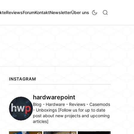
kte
Reviews
Forum
Kontakt
Newsletter
Über uns
INSTAGRAM
hardwarepoint
Blog - Hardware - Reviews - Casemods
- Unboxings [Follow us for up to date
post about new projects and upcoming
articles]