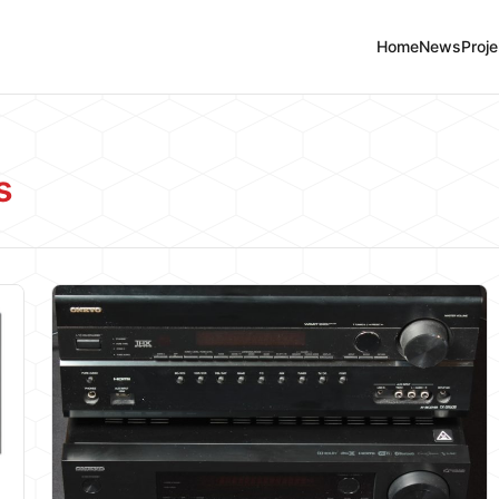
Home
News
Proje
s