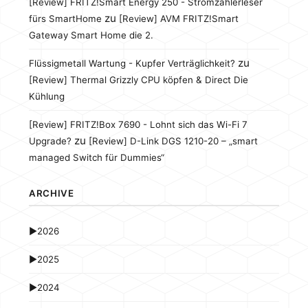
[Review] FRITZ!Smart Energy 250 - Stromzählerleser
zu
fürs SmartHome
[Review] AVM FRITZ!Smart
Gateway Smart Home die 2.
zu
Flüssigmetall Wartung - Kupfer Verträglichkeit?
[Review] Thermal Grizzly CPU köpfen & Direct Die
Kühlung
[Review] FRITZ!Box 7690 - Lohnt sich das Wi-Fi 7
zu
Upgrade?
[Review] D-Link DGS 1210-20 – „smart
managed Switch für Dummies“
ARCHIVE
►
2026
►
2025
►
2024