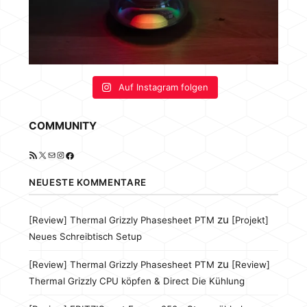
Auf Instagram folgen
COMMUNITY
RSS-Feed
X
E-Mail
Instagram
Facebook
NEUESTE KOMMENTARE
zu
[Review] Thermal Grizzly Phasesheet PTM
[Projekt]
Neues Schreibtisch Setup
zu
[Review] Thermal Grizzly Phasesheet PTM
[Review]
Thermal Grizzly CPU köpfen & Direct Die Kühlung