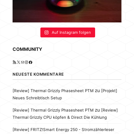
Auf Instagram folgen
COMMUNITY
RSS-Feed
X
E-Mail
Instagram
Facebook
NEUESTE KOMMENTARE
zu
[Review] Thermal Grizzly Phasesheet PTM
[Projekt]
Neues Schreibtisch Setup
zu
[Review] Thermal Grizzly Phasesheet PTM
[Review]
Thermal Grizzly CPU köpfen & Direct Die Kühlung
[Review] FRITZ!Smart Energy 250 - Stromzählerleser